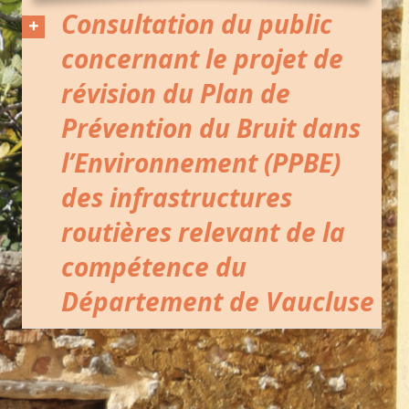
Consultation du public
concernant le projet de
révision du Plan de
Prévention du Bruit dans
l’Environnement (PPBE)
des infrastructures
routières relevant de la
compétence du
Département de Vaucluse