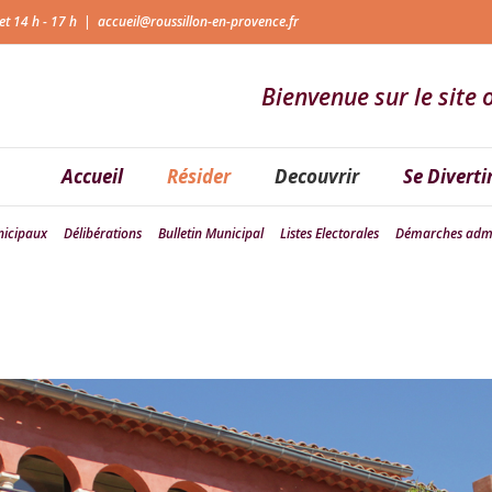
et 14 h - 17 h
|
accueil@roussillon-en-provence.fr
Bienvenue sur le site o
Accueil
Résider
Decouvrir
Se Diverti
nicipaux
Délibérations
Bulletin Municipal
Listes Electorales
Démarches admi