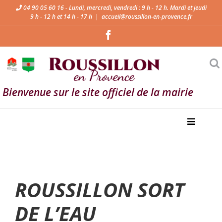
Passer
04 90 05 60 16 - Lundi, mercredi, vendredi : 9 h - 12 h. Mardi et jeudi
9 h - 12 h et 14 h - 17 h
|
accueil@roussillon-en-provence.fr
au
Facebook
contenu
Bienvenue sur le site officiel de la mairie
ROUSSILLON SORT
DE L’EAU