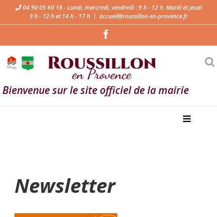
Passer
04 90 05 60 16 - Lundi, mercredi, vendredi : 9 h - 12 h. Mardi et jeudi
9 h - 12 h et 14 h - 17 h
|
accueil@roussillon-en-provence.fr
au
Facebook
contenu
Bienvenue sur le site officiel de la mairie
Newsletter