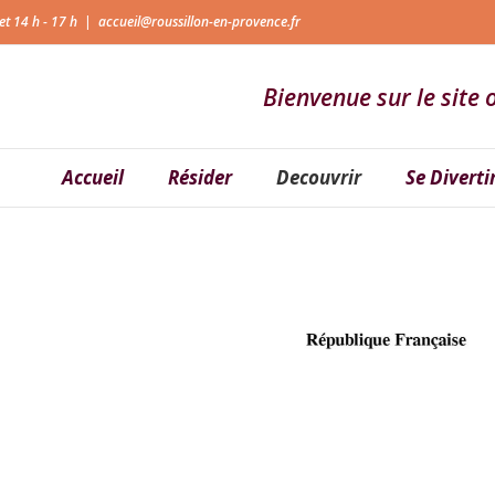
et 14 h - 17 h
|
accueil@roussillon-en-provence.fr
Bienvenue sur le site o
Accueil
Résider
Decouvrir
Se Diverti