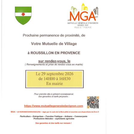
Voir
l'image
agrandie